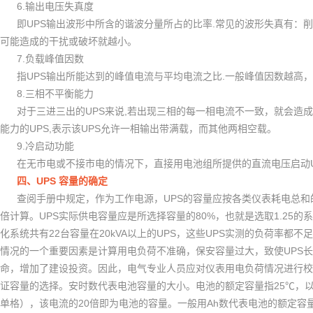
6.
输出电压失真度
UPS
.
即
输出波形中所含的谐波分量所占的比率
常见的波形失真有：削
可能造成的干扰或破坏就越小。
7.
负载峰值因数
UPS
.
指
输出所能达到的峰值电流与平均电流之比
一般峰值因数越高，
8.
三相不平衡能力
UPS
,
对于三进三出的
来说
若出现三相的每一相电流不一致，就会造成
UPS,
UPS
能力的
表示该
允许一相输出带满载，而其他两相空载。
9.
冷启动功能
在无市电或不接市电的情况下，直接用电池组所提供的直流电压启动
UPS
四、
容量的确定
UPS
查阅手册中规定，作为工作电源，
的容量应按各类仪表耗电总和
UPS
80%
1.25
倍计算。
实际供电容量应是所选择容量的
，也就是选取
的系
22
20kVA
UPS
UPS
化系统共有
台容量在
以上的
，这些
实测的负荷率都不足
UPS
情况的一个重要因素是计算用电负荷不准确，保安容量过大，致使
长
命，增加了建设投资。因此，电气专业人员应对仪表用电负荷情况进行校
25
证容量的选择。安时数代表电池容量的大小。电池的额定容量指
℃
，
20
Ah
单格），该电流的
倍即为电池的容量。一般用
数代表电池的额定容