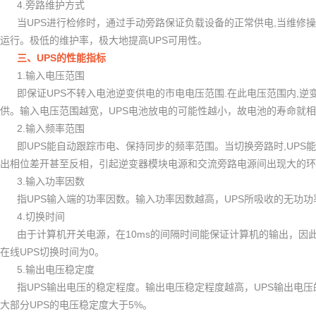
4.
旁路维护方式
UPS
,
当
进行检修时，通过手动旁路保证负载设备的正常供电
当维修操
UPS
运行。极低的维护率，极大地提高
可用性。
UPS
三、
的性能指标
1.
输入电压范围
UPS
.
,
即保证
不转入电池逆变供电的市电电压范围
在此电压范围内
逆
UPS
供。输入电压范围越宽，
电池放电的可能性越小，故电池的寿命就相
2.
输入频率范围
UPS
,UPS
即
能自动跟踪市电、保持同步的频率范围。当切换旁路时
能
出相位差开甚至反相，引起逆变器模块电源和交流旁路电源间出现大的环
3.
输入功率因数
UPS
UPS
指
输入端的功率因数。输入功率因数越高，
所吸收的无功功
4.
切换时间
10ms
由于计算机开关电源，在
的间隔时间能保证计算机的输出，因
UPS
0
在线
切换时间为
。
5.
输出电压稳定度
UPS
UPS
指
输出电压的稳定程度。输出电压稳定程度越高，
输出电压
UPS
5%
大部分
的电压稳定度大于
。