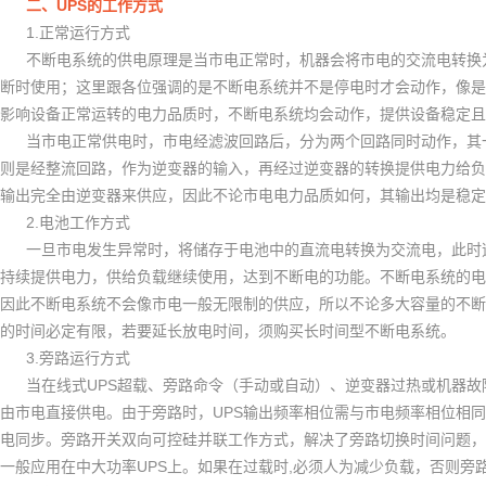
UPS
二、
的工作方式
1.
正常运行方式
不断电系统的供电原理是当市电正常时，机器会将市电的交流电转换
断时使用；这里跟各位强调的是不断电系统并不是停电时才会动作，像是
影响设备正常运转的电力品质时，不断电系统均会动作，提供设备稳定且
当市电正常供电时，市电经滤波回路后，分为两个回路同时动作，其
则是经整流回路，作为逆变器的输入，再经过逆变器的转换提供电力给负
输出完全由逆变器来供应，因此不论市电电力品质如何，其输出均是稳定
2.
电池工作方式
一旦市电发生异常时，将储存于电池中的直流电转换为交流电，此时
持续提供电力，供给负载继续使用，达到不断电的功能。不断电系统的电
因此不断电系统不会像市电一般无限制的供应，所以不论多大容量的不断
的时间必定有限，若要延长放电时间，须购买长时间型不断电系统。
3.
旁路运行方式
UPS
当在线式
超载、旁路命令（手动或自动）、逆变器过热或机器故
UPS
由市电直接供电。由于旁路时，
输出频率相位需与市电频率相位相同
电同步。旁路开关双向可控硅并联工作方式，解决了旁路切换时间问题，
UPS
,
一般应用在中大功率
上。如果在过载时
必须人为减少负载，否则旁