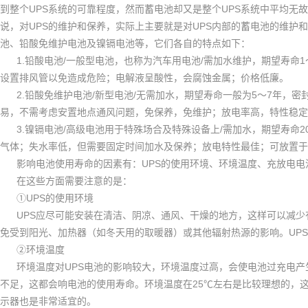
UPS
UPS
到整个
系统的可靠程度，然而蓄电池却又是整个
系统中平均无故
UPS
UPS
说，对
的维护和保养，实际上主要就是对
内部的蓄电池的维护和
池、铅酸免维护电池及镍镉电池等，它们各自的特点如下：
1.
/
/
1
铅酸电池
一般型电池，也称为汽车用电池
需加水维护，期望寿命
设置排风管以免造成危险；电解液呈酸性，会腐蚀金属；价格低廉。
2.
/
/
5
7
铅酸免维护电池
新型电池
无需加水，期望寿命一般为
～
年，密
易，不需考虑安置地点通风问题，免保养，免维护；放电率高，特性稳定
3.
/
/
2
镍镉电池
高级电池用于特殊场合及特殊设备上
需加水，期望寿命
气体；失水率低，但需要固定时间加水及保养；放电特性最佳；可放置于
UPS
影响电池使用寿命的因素有：
的使用环境、环境温度、充放电电
在这些方面需要注意的是：
UPS
①
的使用环境
UPS
应尽可能安装在清洁、阴凉、通风、干燥的地方，这样可以减少
UPS
免受到阳光、加热器（如冬天用的取暖器）或其他辐射热源的影响。
②
环境温度
UPS
环境温度对
电池的影响较大，环境温度过高，会使电池过充电产
25
不足，这都会响电池的使用寿命。环境温度在
℃
左右是比较理想的，
示器也是非常适宜的。