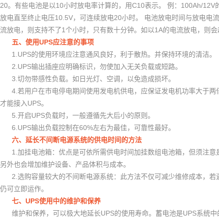
20
10
C10
100Ah/12V
。有些电池是以
小时放电率计算的，用
表示。
例：
10.5V
20
放电直至终止电压
，可连续放电
小时。
电池放电时间与放电电
1
1A
流放电，则支持不了
个小时，只有数十分钟。如以
的电流放电，则会
UPS
五、使用
应注意的事项
1.UPS
的使用环境应注意通风良好，利于散热。并保持环境的清洁。
2.UPS
输出插座应明确标识，勿使加入无关负载或短路。
3.
切勿带感性负载。如日光灯、空调，以免造成损坏。
4.
若用户在市电停电期间使用发电机供电，应保证发电机功率大于两
UPS
才能接入
。
5.
UPS
开启
负载时，一般遵循先大后小的原则。
6.UPS
60%
输出负载控制在
左右为最佳，可靠性最好。
六、延长不间断电源系统的供电时间的方法
1.
加挂电池箱：优点是可依所需供电时间加挂数组电池箱，但须注意
另外也会增加维护设备、产品体积与成本。
2.
选购容量较大的不间断电源系统：此方法不仅可减少维修成本，若
仍可立即运作。
UPS
七、
使用中的维护和保养
UPS
UPS
维护和保养，可以极大地延长
的使用寿命。蓄电池是
系统中