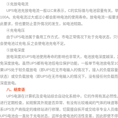
③
充放电电流
UPS
C
C
电池充放电电流一般以
来表示，
的实际值与电池容量有关。
100A
。充电电流过大或过小都会影响电池的使用寿命。放电电流一般要
此要求，但也要防止意外情况的发生，如电池短路。
④
充电电压
UPS
由于
电池属于备用工作方式，市电正常情况下处于充电状态，只
,
会使电池过充电
反之会使电池充电不足。
⑤
放电深度
UPS
放电深度对
电池使用寿命的影响也非常大，电池放电深度越深，
UPS
1
免深度放电。虽然
都有电池低电位保护功能，一般单节电池放电至
UPS
UPS
果
处于轻负载放电（即
在无市电输入的情况下，接入的负载容量
UPS
状态）或空负载放电（即
在无市电输入的情况下，没有接任何负载而
深度放电。
八、结束语
UPS
电源在计算机及变电站综合自动化系统中，它的作用有其必然性
进行定期检查，如观察其外观是否异常、有没有比较难闻的气体的味道等
UPS
系
生产商指定的维修站进行修理，切莫擅自拆开或交给非专业人员维
UPS
电池会一直处于充电状态，这样会使电池的活性变差，因此即使不停