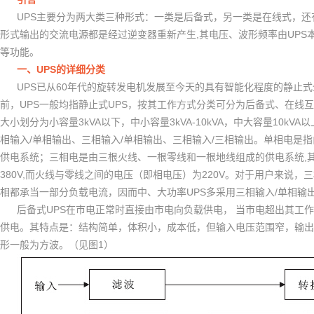
UPS
主要分为两大类三种形式：一类是后备式，另一类是在线式，还
,
UPS
形式输出的交流电源都是经过逆变器重新产生
其电压、波形频率由
等功能。
UPS
一、
的详细分类
UPS
60
已从
年代的旋转发电机发展至今天的具有智能化程度的静止式
UPS
UPS
前，
一般均指静止式
，按其工作方式分类可分为后备式、在线互
3kVA
3kVA-10kVA
10kVA
大小划分为小容量
以下，中小容量
，中大容量
以
/
/
/
相输入
单相输出、三相输入
单相输出、三相输入
三相输出。单相电是指
,
供电系统；三相电是由三根火线、一根零线和一根地线组成的供电系统
380V,
220V
而火线与零线之间的电压（即相电压）为
。对于用户来说，三
UPS
/
相都承当一部分负载电流，因而中、大功率
多采用三相输入
单相输
UPS
后备式
在市电正常时直接由市电向负载供电，
当市电超出其工作
供电。其特点是：结构简单，体积小，成本低，但输入电压范围窄，输出
1
形一般为方波。（见图
）